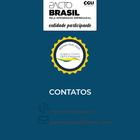
CONTATOS
+55 (31) 97118-2639
|
|
comunicacao@actechbr.com