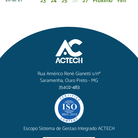
23
24
25
26
27
Próximo
Fim
Rua Américo René Gianetti s/nº
Saramenha, Ouro Preto - MG
3540
2-483
Escopo Sistema de Gestao Integrado ACTECH