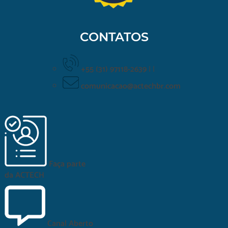
CONTATOS
+55 (31) 97118-2639
|
|
comunicacao@actechbr.com
Faça parte
da
ACTECH
Canal Aberto