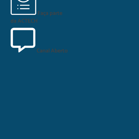
Faça parte
da
ACTECH
Canal Aberto