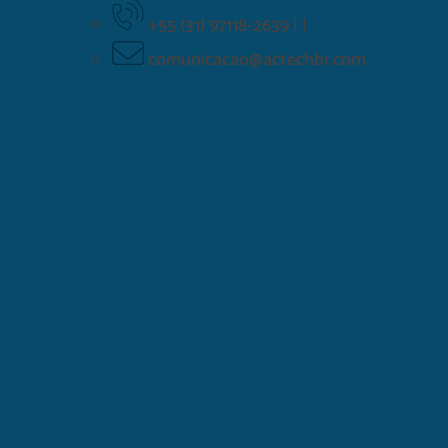
+55 (31) 97118-2639
|
|
comunicacao@actechbr.com